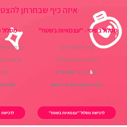
איזה כיף שבחרתן להצטרף למסע 12 ! בחרו את ה
מסלול בסיסי - "עצמאיות בשטח"
מסלול פ
קורס דיגיטלי בלבד
לצפייה בזמנכן החופשי
פרונטלי מפנק בשווי
שווי הקורס:
848 ש"ח
שווי הקו
מחיר השקה 648 ש”ח
848
מחיר השקה: 
לרכישת מסלול "עצמאיות בשטח"
לרכישת מ